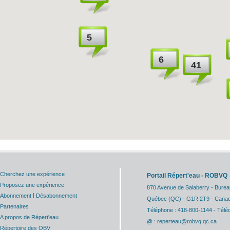
5
6
41
Cherchez une expérience
Portail Répert'eau - ROBVQ
Proposez une expérience
870 Avenue de Salaberry - Burea
|
Abonnement
Désabonnement
Québec (QC) - G1R 2T9 - Cana
Partenaires
Téléphone : 418-800-1144 - Télé
A propos de Répert'eau
@ : reperteau@robvq.qc.ca
Répertoire des OBV