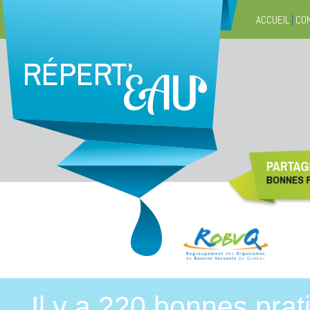
ACCUEIL
|
CO
Il y a 220 bonnes pra