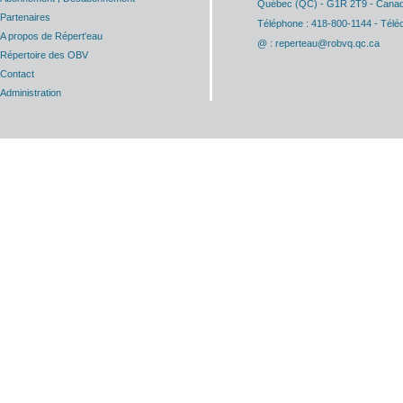
Québec (QC) - G1R 2T9 - Cana
Partenaires
Téléphone : 418-800-1144 - Télé
A propos de Répert'eau
@ : reperteau@robvq.qc.ca
Répertoire des OBV
Contact
Administration