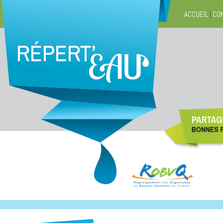
ACCUEIL
|
CO