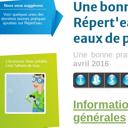
Une bonn
Nous vous suggérons
Voici quelques unes des
Répert'e
dernières bonnes pratiques
ajoutées sur Répert'eau :
eaux de 
Une bonne pra
L'économie d'eau potable,
avril 2016
c'est l'affaire de tous ...
Informati
générales