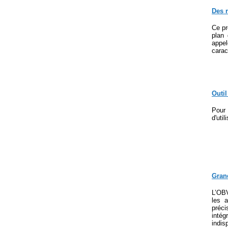
Des r
Ce pr
plan
appel
carac
Outi
Pour 
d'util
Grand
L’OBV
les 
préci
intég
indis