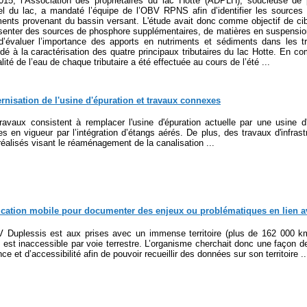
15, l’Association des propriétaires du lac Hotte (ADPLH), soucieuse de 
el du lac, a mandaté l’équipe de l’OBV RPNS afin d’identifier les sources 
ents provenant du bassin versant. L'étude avait donc comme objectif de cibl
senter des sources de phosphore supplémentaires, de matières en suspension
d’évaluer l’importance des apports en nutriments et sédiments dans les 
dé à la caractérisation des quatre principaux tributaires du lac Hotte. En 
alité de l’eau de chaque tributaire a été effectuée au cours de l’été ...
nisation de l'usine d'épuration et travaux connexes
ravaux consistent à remplacer l'usine d'épuration actuelle par une usine d
s en vigueur par l’intégration d’étangs aérés. De plus, des travaux d'infras
réalisés visant le réaménagement de la canalisation ...
ication mobile pour documenter des enjeux ou problématiques en lien a
 Duplessis est aux prises avec un immense territoire (plus de 162 000 k
e est inaccessible par voie terrestre. L’organisme cherchait donc une façon de
nce et d’accessibilité afin de pouvoir recueillir des données sur son territoire ..