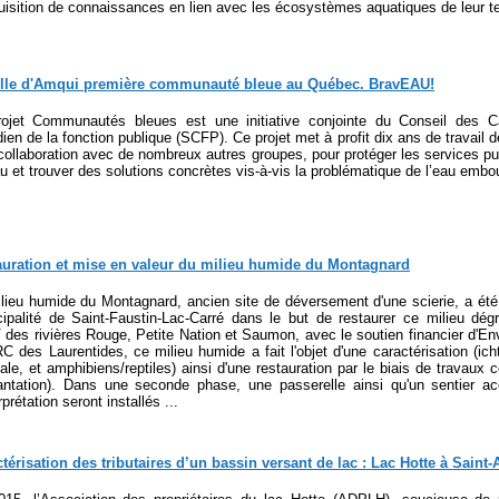
uisition de connaissances en lien avec les écosystèmes aquatiques de leur terr
ille d'Amqui première communauté bleue au Québec. BravEAU!
rojet Communautés bleues est une initiative conjointe du Conseil des 
ien de la fonction publique (SCFP). Ce projet met à profit dix ans de travail
collaboration avec de nombreux autres groupes, pour protéger les services p
u et trouver des solutions concrètes vis-à-vis la problématique de l’eau embout
auration et mise en valeur du milieu humide du Montagnard
lieu humide du Montagnard, ancien site de déversement d'une scierie, a ét
ipalité de Saint-Faustin-Lac-Carré dans le but de restaurer ce milieu dég
 des rivières Rouge, Petite Nation et Saumon, avec le soutien financier d'E
C des Laurentides, ce milieu humide a fait l'objet d'une caractérisation (icht
ale, et amphibiens/reptiles) ainsi d'une restauration par le biais de travaux 
lantation). Dans une seconde phase, une passerelle ainsi qu'un sentier
rprétation seront installés ...
térisation des tributaires d’un bassin versant de lac : Lac Hotte à Saint-