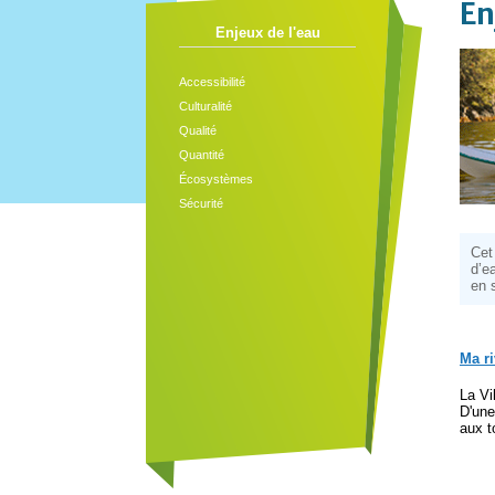
En
Enjeux de l'eau
Accessibilité
Culturalité
Qualité
Quantité
Écosystèmes
Sécurité
Cet
d’e
en 
Ma ri
La Vi
D'une
aux t