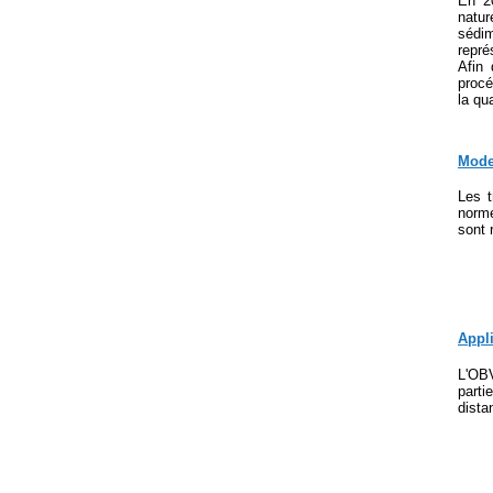
En 20
natur
sédim
repré
Afin 
procé
la qu
Moder
Les t
norme
sont 
Appl
L'OBV
parti
dista