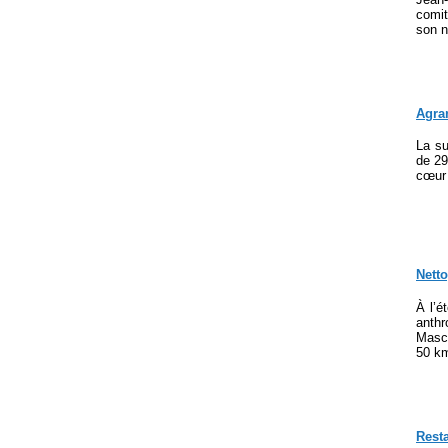
comit
son n
Agran
La su
de 29
cœur 
Nett
À l’é
anthr
Masco
50 km
Resta