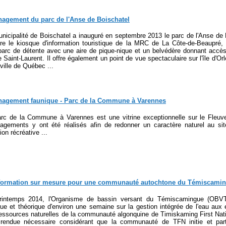
agement du parc de l'Anse de Boischatel
nicipalité de Boischatel a inauguré en septembre 2013 le parc de l'Anse de 
ère le kiosque d'information touristique de la MRC de La Côte-de-Beaupr
parc de détente avec une aire de pique-nique et un belvédère donnant accès 
e Saint-Laurent. Il offre également un point de vue spectaculaire sur l'île d'Or
 ville de Québec ...
agement faunique - Parc de la Commune à Varennes
rc de la Commune à Varennes est une vitrine exceptionnelle sur le Fleuve
gements y ont été réalisés afin de redonner un caractère naturel au sit
ion récréative ...
formation sur mesure pour une communauté autochtone du Témiscami
rintemps 2014, l'Organisme de bassin versant du Témiscamingue (OBVT)
que et théorique d'environ une semaine sur la gestion intégrée de l'eau au
essources naturelles de la communauté algonquine de Timiskaming First Nati
 rendue nécessaire considérant que la communauté de TFN initie et parti