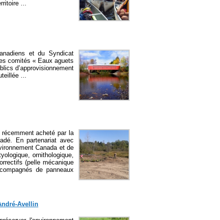
itoire ...
Canadiens et du Syndicat
 des comités « Eaux aguets
ublics d’approvisionnement
eillée ...
é récemment acheté par la
radé. En partenariat avec
nvironnement Canada et de
yologique, ornithologique,
correctifs (pelle mécanique
 accompagnés de panneaux
André-Avellin