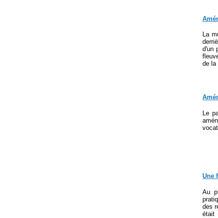
Amén
La mu
derri
d'un 
fleuv
de la
Amén
Le pa
aména
vocat
Une 
Au p
prati
des r
était