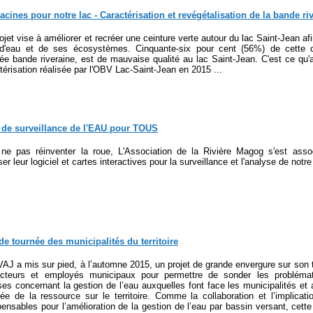
acines pour notre lac - Caractérisation et revégétalisation de la bande ri
ojet vise à améliorer et recréer une ceinture verte autour du lac Saint-Jean af
 d'eau et de ses écosystèmes. Cinquante-six pour cent (56%) de cette c
ée bande riveraine, est de mauvaise qualité au lac Saint-Jean. C'est ce qu'
térisation réalisée par l'OBV Lac-Saint-Jean en 2015 ...
l de surveillance de l'EAU pour TOUS
ne pas réinventer la roue, L'Association de la Rivière Magog s'est asso
iser leur logiciel et cartes interactives pour la surveillance et l'analyse de notre
e tournée des municipalités du territoire
AJ a mis sur pied, à l’automne 2015, un projet de grande envergure sur son ter
acteurs et employés municipaux pour permettre de sonder les problémat
ses concernant la gestion de l’eau auxquelles font face les municipalités et a
rée de la ressource sur le territoire. Comme la collaboration et l’implicat
pensables pour l’amélioration de la gestion de l’eau par bassin versant, cette