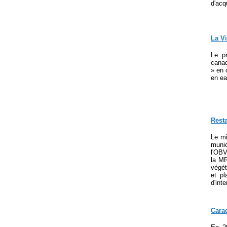
d'acq
La V
Le p
canad
» en 
en ea
Rest
Le mi
munic
l'OBV
la MR
végét
et p
d'inte
Carac