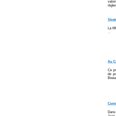
valoi
règle
Strat
La MR
...
Au Co
Ce pr
de po
Beauc
Comit
Dans 
Jean-