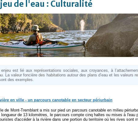
jeu de l'eau : Culturalité
 enjeu est lié aux représentations sociales, aux croyances, à l’attacheme
au. La valeur foncière des habitations autour des plans d’eau et les valeurs 
sont des exemples.
vière en ville - un parcours canotable en secteur périurbain
lle de Mont-Tremblant a mis sur pied un parcours canotable en milieu périurbai
 longueur de 13 kilomètres, le parcours compte cinq haltes ou mises à l'eau 
ouristes d'accéder à la rivière dans une portion du territoire où les rives sont m