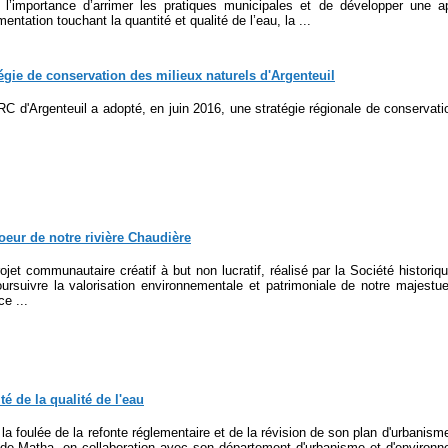
r l’importance d’arrimer les pratiques municipales et de développer une a
mentation touchant la quantité et qualité de l’eau, la ...
égie de conservation des milieux naturels d'Argenteuil
C d'Argenteuil a adopté, en juin 2016, une stratégie régionale de conservati
eur de notre rivière Chaudière
ojet communautaire créatif à but non lucratif, réalisé par la Société historiq
ursuivre la valorisation environnementale et patrimoniale de notre majestue
e ...
é de la qualité de l'eau
la foulée de la refonte réglementaire et de la révision de son plan d'urbanisme
de-Matha, en collaboration avec son département d'urbanisme et d'environne