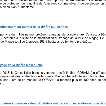
é de protection de la qualité de l'eau avec comme objectif de développer un p
ouveau plan d'urbanisme ...
dissement du marais de la rivière aux cerises
perficie du milieu naturel protégé, le marais de la rivière aux Cerises, a bé
,7 hectares à la suite de la modification du zonage de la Ville de Magog. Ce j
de Magog totalise à présent 182,5 hectares de territoire protégé ...
oyage de la rivière Mascouche
té 2015, le Conseil des bassins versants des Mille-Îles (COBAMIL) a effectu
opiques et des embâcles de la rivière Mascouche à l’intérieur des limites te
uche. Lors de ce mandat, le COBAMIL a recensé plus de 180 sites de déc
 ...
uration et mise en valeur d’habitats naturels au parc écotouristique de