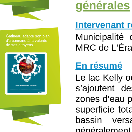
générales
Intervenant 
Municipalité 
Gatineau adapte son plan
d'urbanisme à la volonté
MRC de L'Éra
de ses citoyens ...
En résumé
Le lac Kelly 
s’ajoutent d
zones d’eau 
superficie to
bassin vers
généralement