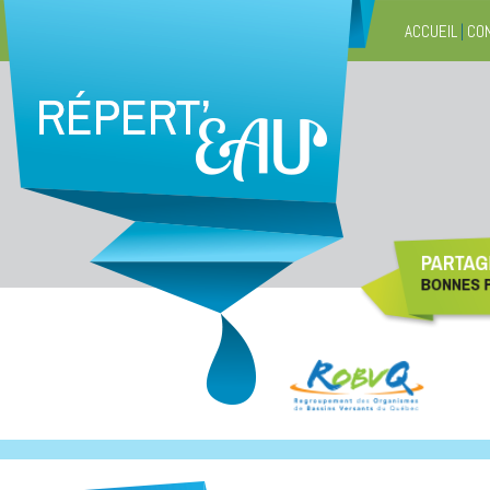
ACCUEIL
|
CO