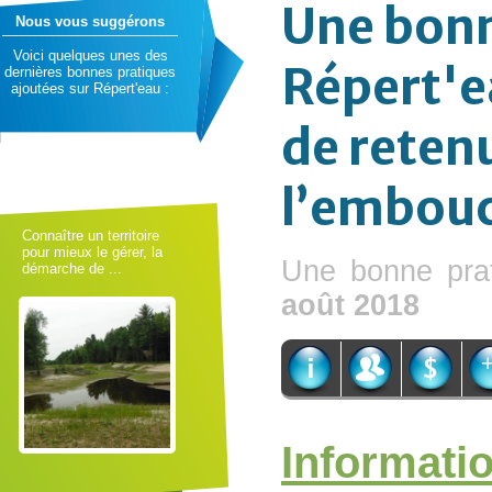
Une bonn
Nous vous suggérons
Voici quelques unes des
Répert'e
dernières bonnes pratiques
ajoutées sur Répert'eau :
de retenu
l’embouc
Connaître un territoire
pour mieux le gérer, la
Une bonne pra
démarche de ...
août 2018
Informati