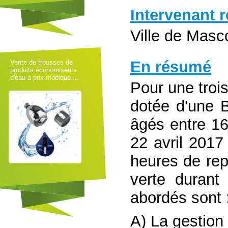
Intervenant 
Ville de Mas
En résumé
Vente de trousses de
produits économiseurs
d'eau à prix modique ...
Pour une troi
dotée d'une B
âgés entre 16
22 avril 201
heures de repr
verte durant
abordés sont 
A) La gestion 