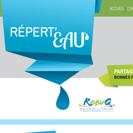
ACCUEIL
|
CO