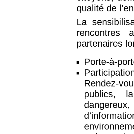
qualité de l’e
La sensibilis
rencontres 
partenaires lo
Porte-à-port
Participati
Rendez-vous 
publics, 
dangereux,
d’informat
environneme