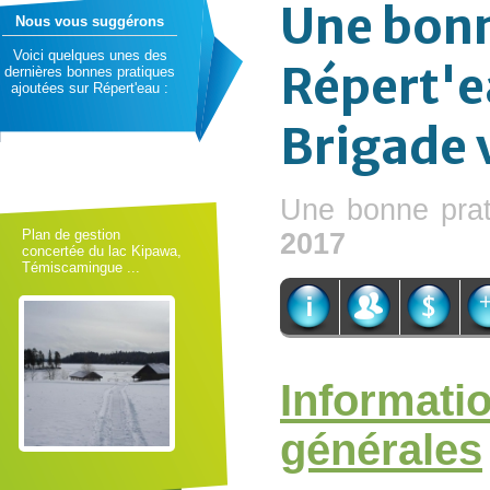
Une bonn
Nous vous suggérons
Voici quelques unes des
Répert'e
dernières bonnes pratiques
ajoutées sur Répert'eau :
Brigade 
Une bonne prat
Plan de gestion
2017
concertée du lac Kipawa,
Témiscamingue ...
Informati
générales