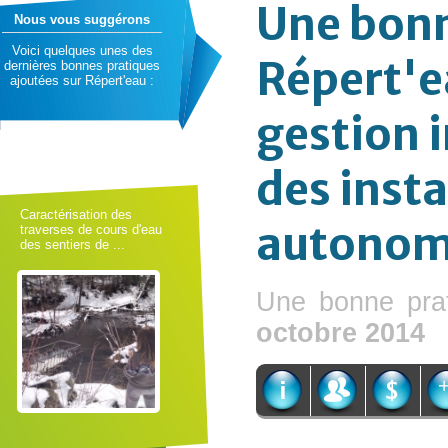
Une bonn
Nous vous suggérons
Voici quelques unes des
Répert'e
dernières bonnes pratiques
ajoutées sur Répert'eau :
gestion 
des insta
Caractérisation des
autonom
traverses de cours d'eau
des sentiers de ...
Une bonne pra
octobre 2014