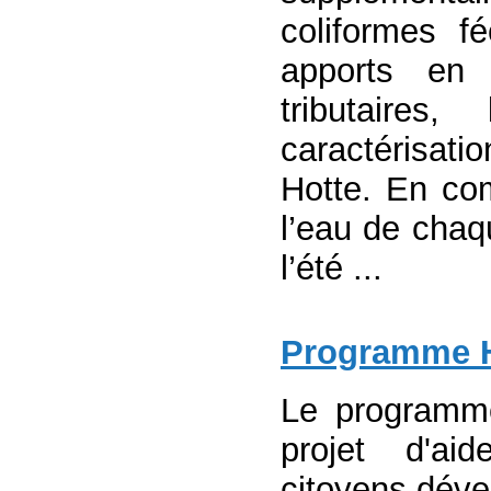
coliformes f
apports en 
tributair
caractérisatio
Hotte. En co
l’eau de chaq
l’été ...
Programme 
Le programm
projet d'ai
citoyens dével