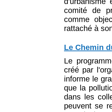
d'urbanisme e
comité de pr
comme object
rattaché à so
Le Chemin d
Le programm
créé par l'or
informe le gr
que la polluti
dans les coll
peuvent se r