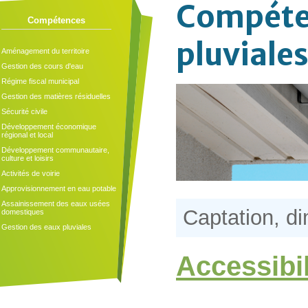
Compéten
Compétences
pluviale
Aménagement du territoire
Gestion des cours d'eau
Régime fiscal municipal
Gestion des matières résiduelles
Sécurité civile
Développement économique
régional et local
Développement communautaire,
culture et loisirs
Activités de voirie
Approvisionnement en eau potable
Assainissement des eaux usées
Captation, d
domestiques
Gestion des eaux pluviales
Accessibil