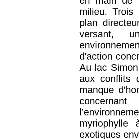
en main de l
milieu. Trois
plan directeu
versant, u
environnement
d'action conc
Au lac Simon,
aux conflits 
manque d'hom
concernant
l’environneme
myriophylle 
exotiques env