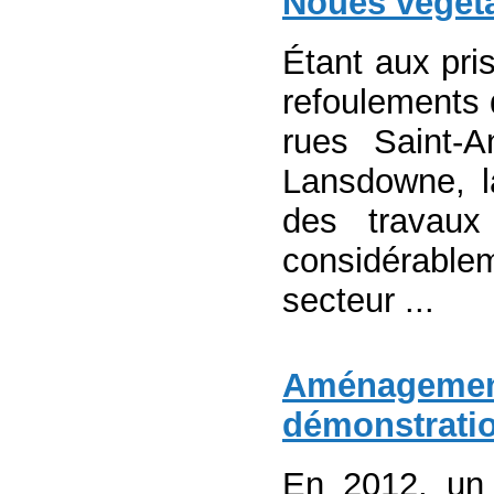
Noues végéta
Étant aux pri
refoulements 
rues Saint-A
Lansdowne, l
des travaux
considérable
secteur ...
Aménagement 
démonstration
En 2012, un p